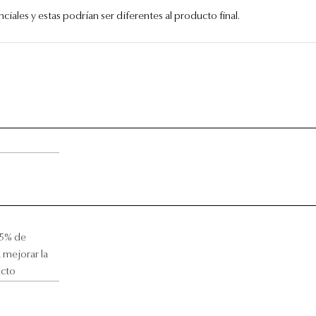
iales y estas podrían ser diferentes al producto final.
.5% de
 mejorar la
ucto