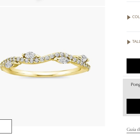
COL
TAL
Pong
Guía d