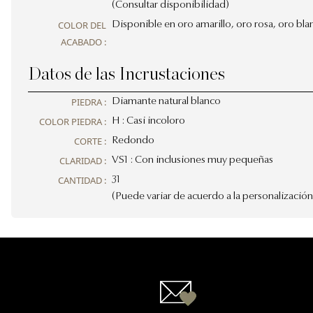
(Consultar disponibilidad)
COLOR DEL
Disponible en oro amarillo, oro rosa, oro bla
ACABADO :
Datos de las Incrustaciones
PIEDRA :
Diamante natural blanco
COLOR PIEDRA :
H : Casi incoloro
CORTE :
Redondo
CLARIDAD :
VS1 : Con inclusiones muy pequeñas
CANTIDAD :
31
(Puede variar de acuerdo a la personalización y
Contactanos