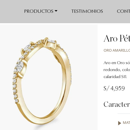
PRODUCTOS
TESTIMONIOS
CONT
Aro Pé
ORO AMARILLO
Aro en Oro sól
redondo, color
calaridad SI1.
S/ 4,959
Caracter
MAT