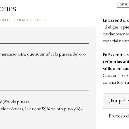
Consul
iones
IÓN DEL CLIENTE U OTROS
En Essentta, 
Tú eliges la p
cuidadosament
especialmente 
ericano GIA, que autentifica la pureza del oro
En Essentta,
refinerías au
sólido en cad
Cada anillo se
convierte en 
¿Porqué e
 al 95% de pureza
 electrónicas, 14k tiene 59% de oro puro y 18k
Proceso d