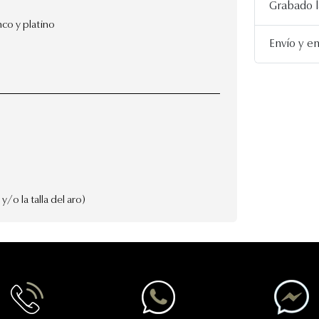
Grabado l
nco y platino
Envío y e
/o la talla del aro)