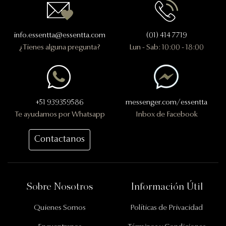
info.essentta@essentta.com
(01) 414 7719
¿Tienes alguna pregunta?
Lun - Sab: 10:00 - 18:00
+51 939359586
messenger.com/essentta
Te ayudamos por Whatsapp
Inbox de Facebook
Contactanos
Información Importante
Sobre Nosotros
Información Útil
Quienes Somos
Políticas de Privacidad