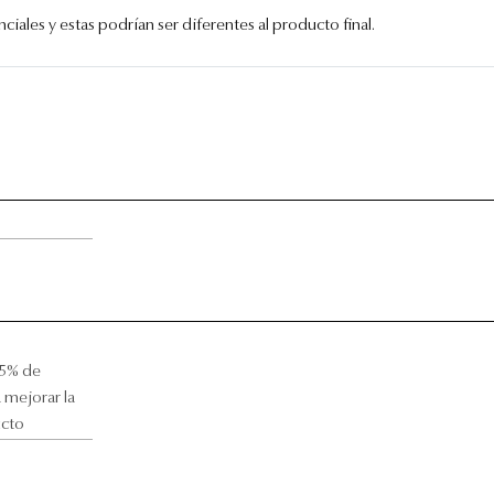
iales y estas podrían ser diferentes al producto final.
.5% de
 mejorar la
ucto