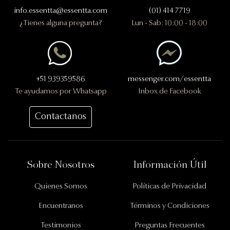
info.essentta@essentta.com
(01) 414 7719
¿Tienes alguna pregunta?
Lun - Sab: 10:00 - 18:00
+51 939359586
messenger.com/essentta
Te ayudamos por Whatsapp
Inbox de Facebook
Contactanos
Información Importante
Sobre Nosotros
Información Útil
Quienes Somos
Políticas de Privacidad
Encuentranos
Términos y Condiciones
Testimonios
Preguntas Frecuentes