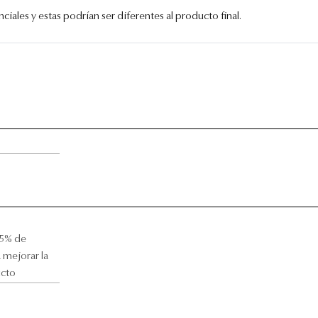
iales y estas podrían ser diferentes al producto final.
.5% de
 mejorar la
ucto