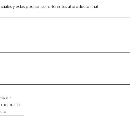
iales y estas podrían ser diferentes al producto final.
.5% de
 mejorar la
ucto