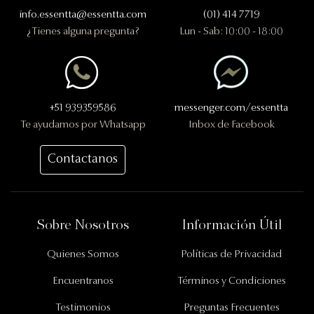
info.essentta@essentta.com
(01) 414 7719
¿Tienes alguna pregunta?
Lun - Sab: 10:00 - 18:00
+51 939359586
messenger.com/essentta
Te ayudamos por Whatsapp
Inbox de Facebook
Contactanos
Información Importante
Sobre Nosotros
Información Útil
Quienes Somos
Políticas de Privacidad
Encuentranos
Términos y Condiciones
Testimonios
Preguntas Frecuentes